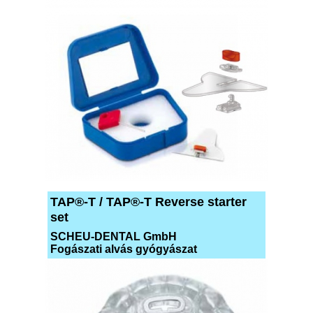
TAP®-T / TAP®-T Reverse starter
set
SCHEU-DENTAL GmbH
Fogászati alvás gyógyászat